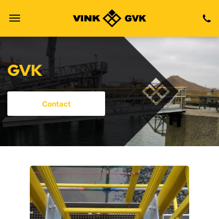
Bel ons
Vind ons
E-mail ons
GVK
Contact