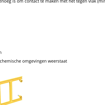
genoeg is om contact te maken met het tegen vlak (m
m
n chemische omgevingen weerstaat