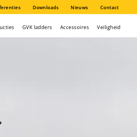
ferenties
Downloads
Nieuws
Contact
ucties
GVK ladders
Accessoires
Veiligheid