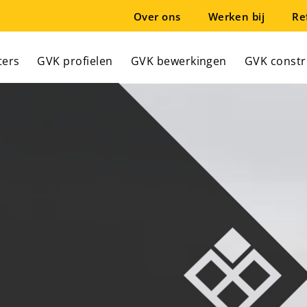
Over ons
Werken bij
Re
ters
GVK profielen
GVK bewerkingen
GVK constr